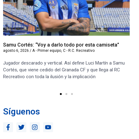
Samu Cortés: “Voy a darlo todo por esta camiseta”
Iv
agosto 6, 2026
/
A - Primer equipo
,
C - R.C. Recreativo
ago
Jugador descarado y vertical. Así define Luci Martín a Samu
“S
Cortés, que viene cedido del Granada CF y que llega al RC
co
Recreativo con toda la ilusión y la implicación
co
ben
Síguenos