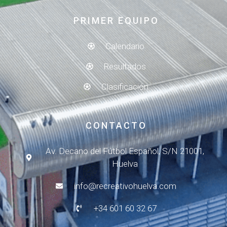
PRIMER EQUIPO
Calendario
Resultados
Clasificación
CONTACTO
Av. Decano del Fútbol Español, S/N 21001,
Huelva
info@recreativohuelva.com
+34 601 60 32 67