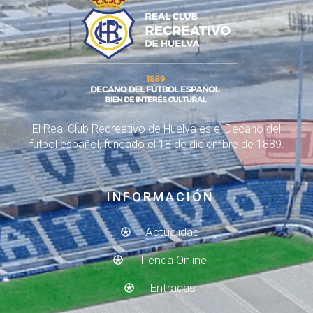
El Real Club Recreativo de Huelva es el Decano del
fútbol español, fundado el 18 de diciembre de 1889.
INFORMACIÓN
Actualidad
Tienda Online
Entradas