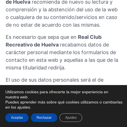
de Huelva
recomienda de nuevo su lectura y
comprensión y la abstención del uso de la web
o cualquiera de su contenido/servicios en caso
de no estar de acuerdo con las mismas.
Es necesario que sepa que en
Real Club
Recreativo de Huelva
recabamos datos de
carácter personal mediante los formularios de
contacto en esta web y aquellas a las que de la
misma titularidad redirija.
El uso de sus datos personales será el de
ofrecimiento comercial de nuestros servicios,
Utilizamos cookies para ofrecerte la mejor experiencia en
información sobre promociones y gestión y
nuestra web.
respuesta de consultas online.
Puedes aprender más sobre qué cookies utilizamos o cambiarlas
en los ajustes.
Aunque es necesario que acepte la
“Política de
Aceptar
Rechazar
Ajustes
Privacidad y Protección de datos”
en la que se