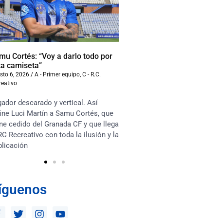
mu Cortés: “Voy a darlo todo por
Iván Benito: “La compet
ta camiseta”
beneficiará al equipo”
sto 6, 2026
/
A - Primer equipo
,
C - R.C.
agosto 6, 2026
/
A - Primer equ
reativo
Recreativo
ador descarado y vertical. Así
“Soy muy competitivo y m
ine Luci Martín a Samu Cortés, que
asociarme mucho con lo
ne cedido del Granada CF y que llega
en el terreno de juego. Te
RC Recreativo con toda la ilusión y la
habrá competencia sana e
plicación
los jugadores y que esto 
íguenos