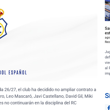
Sa
es
ago
Rec
Jug
def
vie
al 
im
da 26/27, el club ha decidido no ampliar contrato a
S
ro, Leo Mascaró, Javi Castellano, David Gil, Miki
s no continuarán en la disciplina del RC