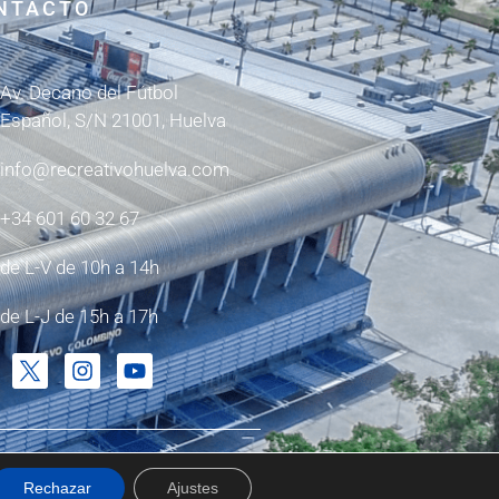
NTACTO
Av. Decano del Fútbol
Español, S/N 21001, Huelva
info@recreativohuelva.com
+34 601 60 32 67
de L-V de 10h a 14h
de L-J de 15h a 17h
Rechazar
Ajustes