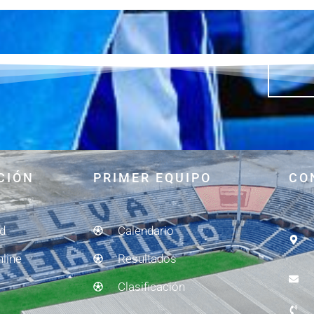
CIÓN
PRIMER EQUIPO
CO
ad
Calendario
nline
Resultados
Clasificación