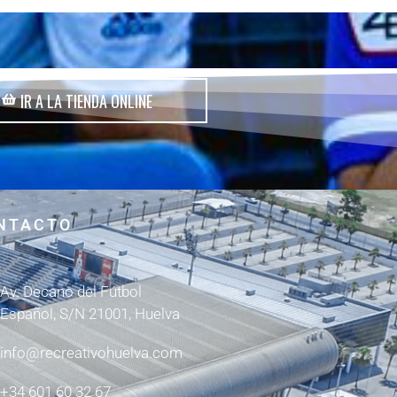
IR A LA TIENDA ONLINE
NTACTO
Av. Decano del Fútbol
Español, S/N 21001, Huelva
info@recreativohuelva.com
+34 601 60 32 67