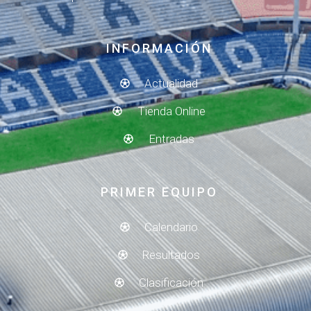
INFORMACIÓN
Actualidad
Tienda Online
Entradas
PRIMER EQUIPO
Calendario
Resultados
Clasificación