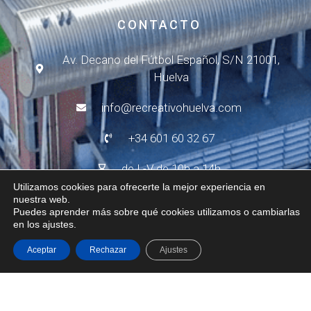
CONTACTO
Av. Decano del Fútbol Español, S/N 21001,
Huelva
info@recreativohuelva.com
+34 601 60 32 67
de L-V de 10h a 14h
Utilizamos cookies para ofrecerte la mejor experiencia en
de L-J de 15h a 17h
nuestra web.
Puedes aprender más sobre qué cookies utilizamos o cambiarlas
en los ajustes.
Aceptar
Rechazar
Ajustes
© 2024 - R.C. Recreativo de Huelva
Aviso Legal
Política de Privacidad
Política de Cookies