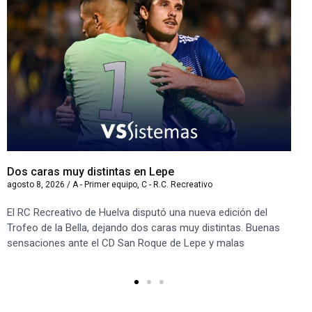
Dos caras muy distintas en Lepe
Sa
agosto 8, 2026
/
A - Primer equipo
,
C - R.C. Recreativo
ago
El RC Recreativo de Huelva disputó una nueva edición del
Jug
Trofeo de la Bella, dejando dos caras muy distintas. Buenas
Cor
sensaciones ante el CD San Roque de Lepe y malas
Rec