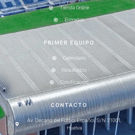
Tienda Online
Entradas
PRIMER EQUIPO
Calendario
Resultados
Clasificación
CONTACTO
Av. Decano del Fútbol Español, S/N 21001,
Huelva