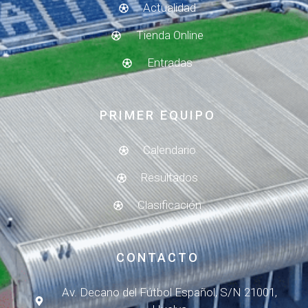
Actualidad
Tienda Online
Entradas
PRIMER EQUIPO
Calendario
Resultados
Clasificación
CONTACTO
Av. Decano del Fútbol Español, S/N 21001,