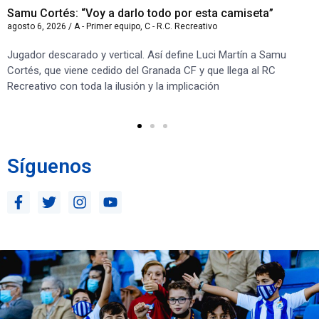
Samu Cortés: “Voy a darlo todo por esta camiseta”
Iv
agosto 6, 2026
/
A - Primer equipo
,
C - R.C. Recreativo
ago
Jugador descarado y vertical. Así define Luci Martín a Samu
“S
Cortés, que viene cedido del Granada CF y que llega al RC
co
Recreativo con toda la ilusión y la implicación
co
ben
Síguenos