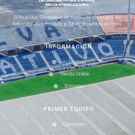
El Real Club Recreativo de Huelva es el Decano del
fútbol español, fundado el 18 de diciembre de 1889.
INFORMACIÓN
Actualidad
Tienda Online
Entradas
PRIMER EQUIPO
Calendario