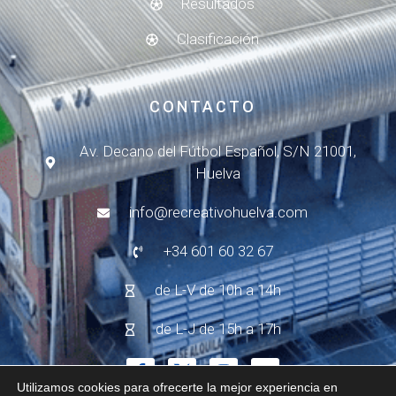
Resultados
Clasificación
CONTACTO
Av. Decano del Fútbol Español, S/N 21001,
Huelva
info@recreativohuelva.com
+34 601 60 32 67
de L-V de 10h a 14h
de L-J de 15h a 17h
Utilizamos cookies para ofrecerte la mejor experiencia en