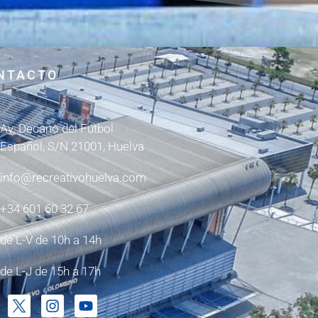
NTACTO
Av. Decano del Fútbol
Español, S/N 21001, Huelva
info@recreativohuelva.com
+34 601 60 32 67
de L-V de 10h a 14h
de L-J de 15h a 17h