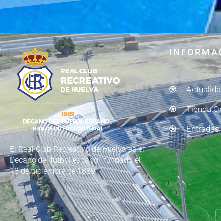
INFORMA
Actualid
Tienda O
Entradas
El Real Club Recreativo de Huelva es el
Decano del fútbol español, fundado el
18 de diciembre de 1889.