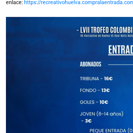
enlace:
https://recreativohuelva.compralaentrada.co