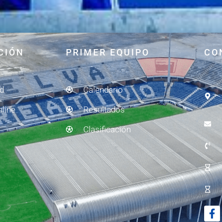
CIÓN
PRIMER EQUIPO
CO
ad
Calendario
nline
Resultados
Clasificación