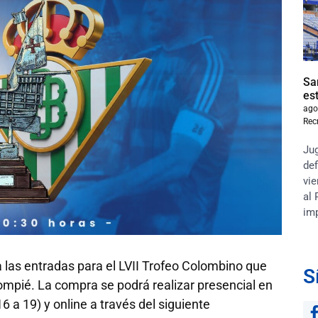
Sa
es
ago
Rec
Jug
def
vie
al 
im
ta las entradas para el LVII Trofeo Colombino que
S
lompié. La compra se podrá realizar presencial en
6 a 19) y online a través del siguiente