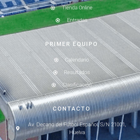
Tienda Online
Entradas
PRIMER EQUIPO
Calendario
Resultados
Clasificación
CONTACTO
Av. Decano del Fútbol Español, S/N 21001,
Huelva