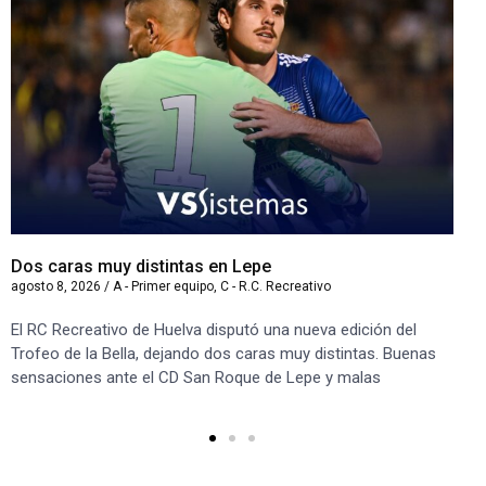
Dos caras muy distintas en Lepe
Sa
agosto 8, 2026
/
A - Primer equipo
,
C - R.C. Recreativo
ago
El RC Recreativo de Huelva disputó una nueva edición del
Jug
Trofeo de la Bella, dejando dos caras muy distintas. Buenas
Cor
sensaciones ante el CD San Roque de Lepe y malas
Rec