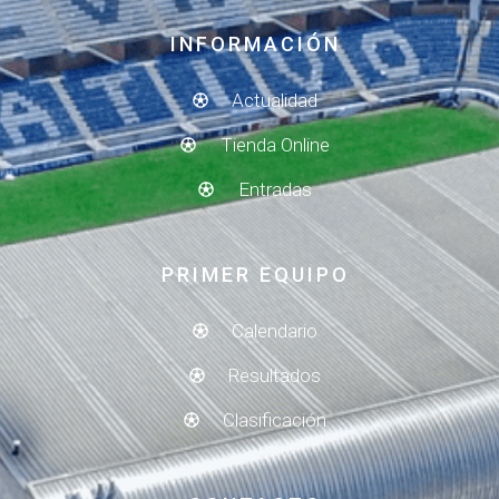
INFORMACIÓN
Actualidad
Tienda Online
Entradas
PRIMER EQUIPO
Calendario
Resultados
Clasificación