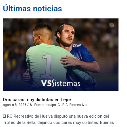
Últimas noticias
Dos caras muy distintas en Lepe
Sa
agosto 8, 2026
/
A - Primer equipo
,
C - R.C. Recreativo
ago
El RC Recreativo de Huelva disputó una nueva edición del
Jug
Trofeo de la Bella, dejando dos caras muy distintas. Buenas
Cor