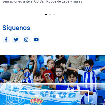
sensaciones ante el CD San Roque de Lepe y malas
Rec
Síguenos
IR A LA TIENDA ONLINE