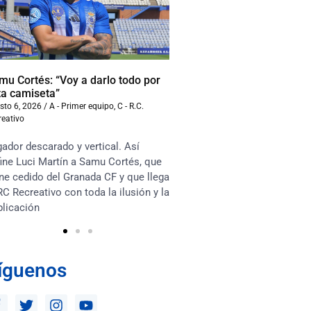
mu Cortés: “Voy a darlo todo por
Iván Benito: “La compet
ta camiseta”
beneficiará al equipo”
sto 6, 2026
/
A - Primer equipo
,
C - R.C.
agosto 6, 2026
/
A - Primer equ
reativo
Recreativo
ador descarado y vertical. Así
“Soy muy competitivo y m
ine Luci Martín a Samu Cortés, que
asociarme mucho con lo
ne cedido del Granada CF y que llega
en el terreno de juego. Te
RC Recreativo con toda la ilusión y la
habrá competencia sana e
plicación
los jugadores y que esto 
íguenos