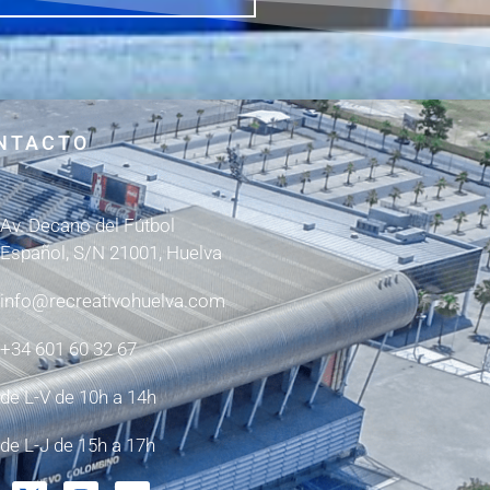
NTACTO
Av. Decano del Fútbol
Español, S/N 21001, Huelva
info@recreativohuelva.com
+34 601 60 32 67
de L-V de 10h a 14h
de L-J de 15h a 17h