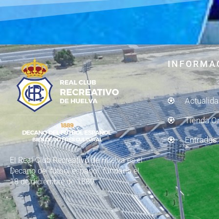
INFORMA
Actualid
Tienda O
Entradas
El Real Club Recreativo de Huelva es el
Decano del fútbol español, fundado el
18 de diciembre de 1889.