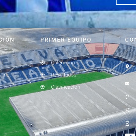
CIÓN
PRIMER EQUIPO
CO
ad
Calendario
nline
Resultados
Clasificación