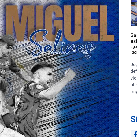
Sa
es
ago
Rec
Jug
def
vie
al 
im
S