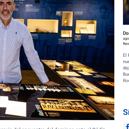
Do
ago
Rec
El 
nue
dej
Bu
Ro
S