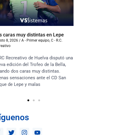
s caras muy distintas en Lepe
Samu Cortés: “Voy a dar
esta camiseta”
sto 8, 2026
/
A - Primer equipo
,
C - R.C.
reativo
agosto 6, 2026
/
A - Primer equ
Recreativo
RC Recreativo de Huelva disputó una
Jugador descarado y verti
va edición del Trofeo de la Bella,
define Luci Martín a Samu
ando dos caras muy distintas.
viene cedido del Granada 
enas sensaciones ante el CD San
al RC Recreativo con toda 
que de Lepe y malas
implicación
íguenos