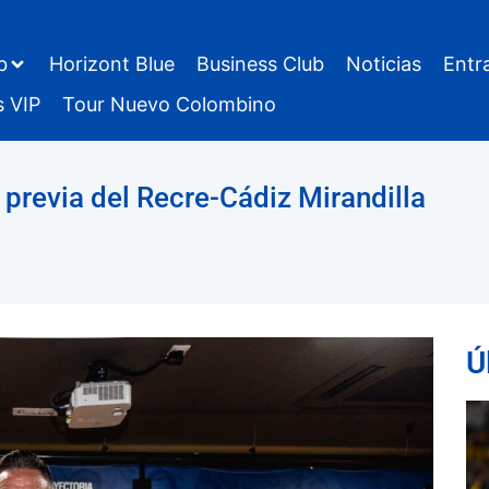
b
Horizont Blue
Business Club
Noticias
Entr
s VIP
Tour Nuevo Colombino
previa del Recre-Cádiz Mirandilla
Ú