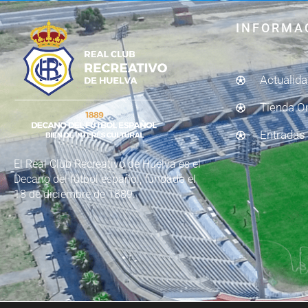
INFORMA
Actualid
Tienda O
Entradas
El Real Club Recreativo de Huelva es el
Decano del fútbol español, fundado el
18 de diciembre de 1889.