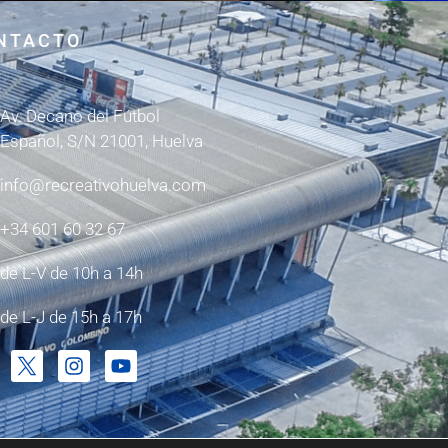
NTACTO
Av. Decano del Fútbol
Español, S/N 21001, Huelva
info@recreativohuelva.com
+34 601 60 32 67
de L-V de 10h a 14h
de L-J de 15h a 17h