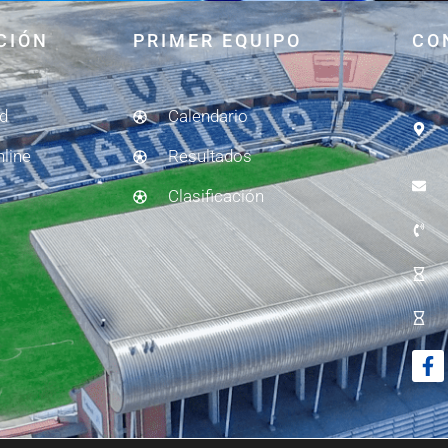
CIÓN
PRIMER EQUIPO
CO
ad
Calendario
nline
Resultados
Clasificación