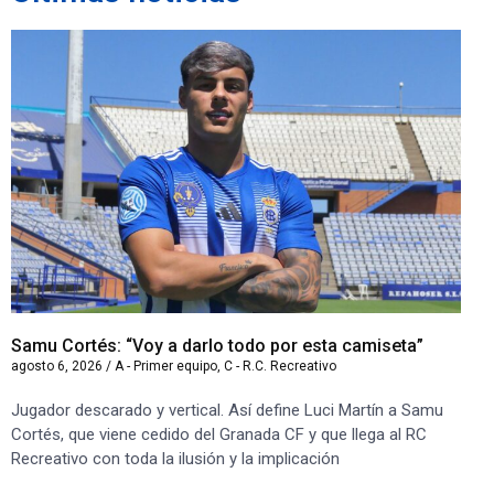
Samu Cortés: “Voy a darlo todo por esta camiseta”
Iv
agosto 6, 2026
/
A - Primer equipo
,
C - R.C. Recreativo
ago
Jugador descarado y vertical. Así define Luci Martín a Samu
“S
Cortés, que viene cedido del Granada CF y que llega al RC
co
Recreativo con toda la ilusión y la implicación
co
ben