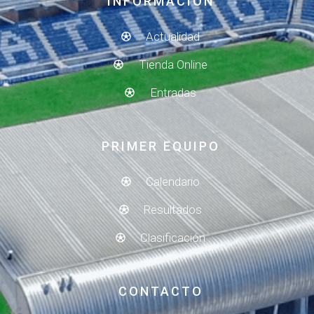
INFORMACIÓN
Actualidad
Tienda Online
Entradas
PRIMER EQUIPO
Calendario
Resultados
Clasificación
CONTACTO