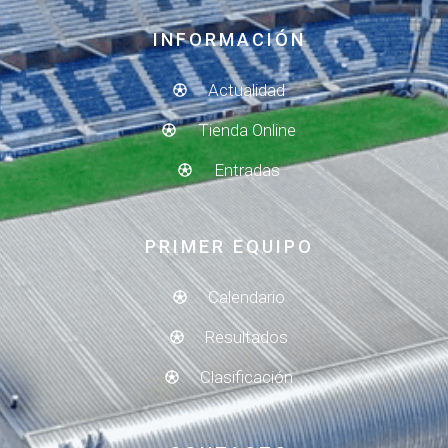
INFORMACIÓN
Actualidad
Tienda Online
Entradas
PRIMER EQUIPO
Calendario
Resultados
Clasificación