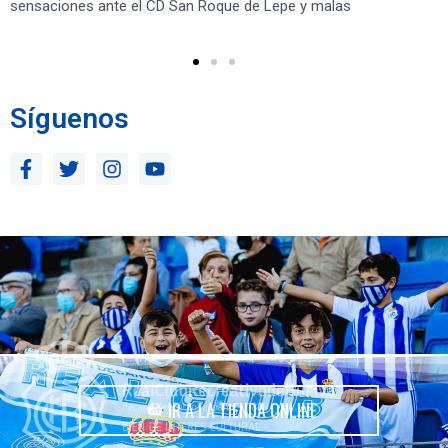
sensaciones ante el CD San Roque de Lepe y malas
Rec
Síguenos
IR A LA TIENDA ONLINE