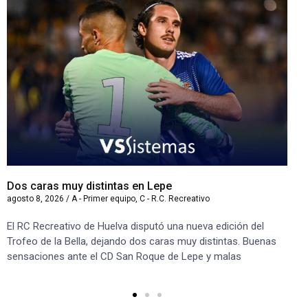
Dos caras muy distintas en Lepe
Sa
agosto 8, 2026
/
A - Primer equipo
,
C - R.C. Recreativo
ago
El RC Recreativo de Huelva disputó una nueva edición del
Jug
Trofeo de la Bella, dejando dos caras muy distintas. Buenas
Cor
sensaciones ante el CD San Roque de Lepe y malas
Rec