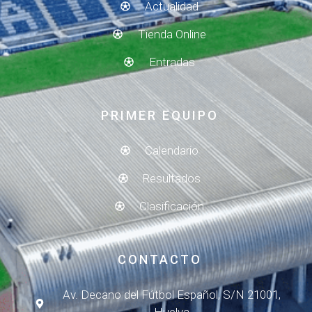
Actualidad
Tienda Online
Entradas
PRIMER EQUIPO
Calendario
Resultados
Clasificación
CONTACTO
Av. Decano del Fútbol Español, S/N 21001,
Huelva