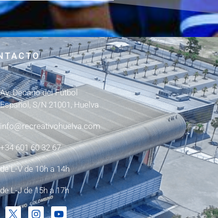
NTACTO
Av. Decano del Fútbol
Español, S/N 21001, Huelva
info@recreativohuelva.com
+34 601 60 32 67
de L-V de 10h a 14h
de L-J de 15h a 17h