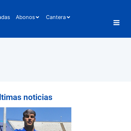
adas
Abonos
Cantera
ltimas noticias