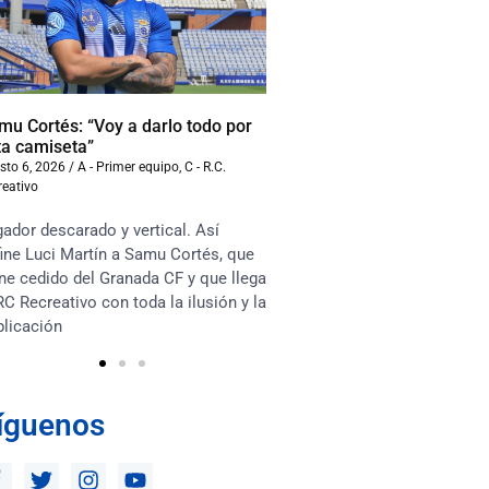
mu Cortés: “Voy a darlo todo por
Iván Benito: “La compet
ta camiseta”
beneficiará al equipo”
sto 6, 2026
/
A - Primer equipo
,
C - R.C.
agosto 6, 2026
/
A - Primer equ
reativo
Recreativo
ador descarado y vertical. Así
“Soy muy competitivo y m
ine Luci Martín a Samu Cortés, que
asociarme mucho con lo
ne cedido del Granada CF y que llega
en el terreno de juego. Te
RC Recreativo con toda la ilusión y la
habrá competencia sana e
plicación
los jugadores y que esto 
íguenos