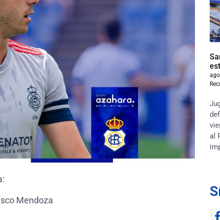
Sa
es
ago
Rec
Jug
def
vie
al 
im
a:
S
isco Mendoza