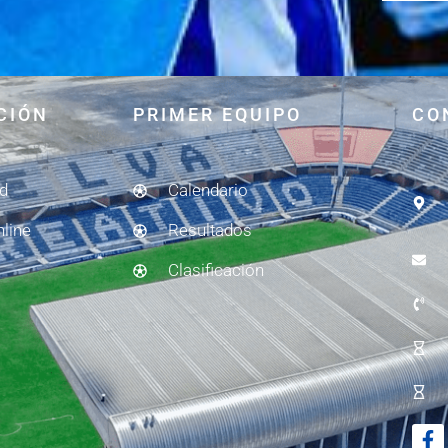
CIÓN
PRIMER EQUIPO
CO
ad
Calendario
nline
Resultados
Clasificación