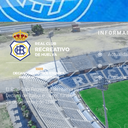
INFORMA
Actualid
Tienda O
Entradas
El Real Club Recreativo de Huelva es el
Decano del fútbol español, fundado el
18 de diciembre de 1889.