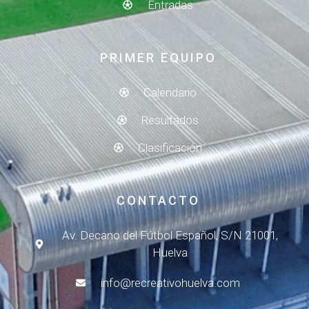
Entradas
PRIMER EQUIPO
Calendario
Resultados
Clasificación
CONTACTO
Av. Decano del Fútbol Español, S/N 21001,
Huelva
info@recreativohuelva.com