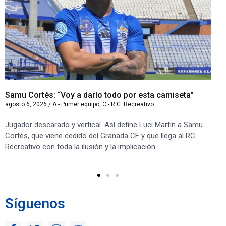
Samu Cortés: “Voy a darlo todo por esta camiseta”
Iv
agosto 6, 2026
/
A - Primer equipo
,
C - R.C. Recreativo
ago
Jugador descarado y vertical. Así define Luci Martín a Samu
“S
Cortés, que viene cedido del Granada CF y que llega al RC
co
Recreativo con toda la ilusión y la implicación
co
ben
Síguenos