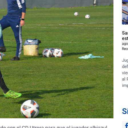
Sa
es
ago
Rec
Jug
def
vie
al 
im
S
do con el CD Utrera para que el jugador albiazul