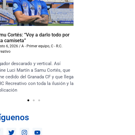
mu Cortés: “Voy a darlo todo por
Iván Benito: “La compet
ta camiseta”
beneficiará al equipo”
sto 6, 2026
/
A - Primer equipo
,
C - R.C.
agosto 6, 2026
/
A - Primer equ
reativo
Recreativo
ador descarado y vertical. Así
“Soy muy competitivo y m
ine Luci Martín a Samu Cortés, que
asociarme mucho con lo
ne cedido del Granada CF y que llega
en el terreno de juego. Te
RC Recreativo con toda la ilusión y la
habrá competencia sana e
plicación
los jugadores y que esto 
íguenos