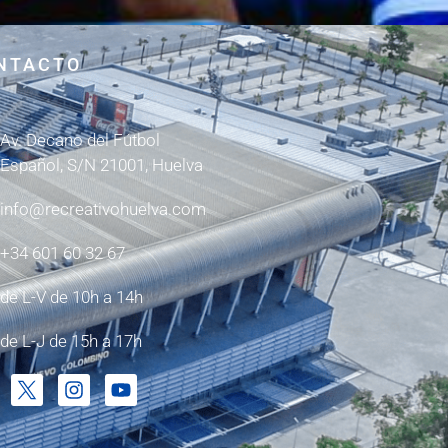
NTACTO
Av. Decano del Fútbol
Español, S/N 21001, Huelva
info@recreativohuelva.com
+34 601 60 32 67
de L-V de 10h a 14h
de L-J de 15h a 17h