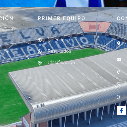
CIÓN
PRIMER EQUIPO
CO
ad
Calendario
nline
Resultados
Clasificación