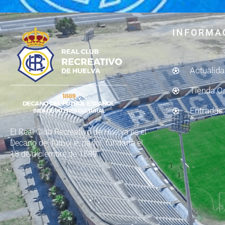
INFORMA
Actualid
Tienda O
Entradas
El Real Club Recreativo de Huelva es el
Decano del fútbol español, fundado el
18 de diciembre de 1889.