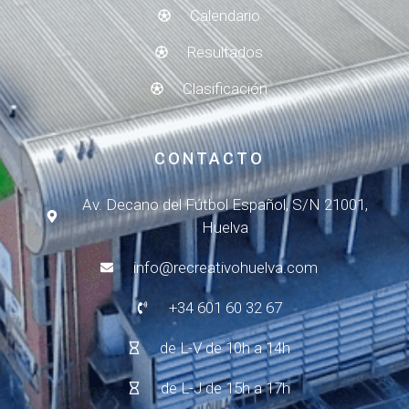
Calendario
Resultados
Clasificación
CONTACTO
Av. Decano del Fútbol Español, S/N 21001,
Huelva
info@recreativohuelva.com
+34 601 60 32 67
de L-V de 10h a 14h
de L-J de 15h a 17h