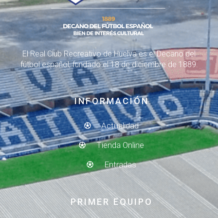
El Real Club Recreativo de Huelva es el Decano del
fútbol español, fundado el 18 de diciembre de 1889.
INFORMACIÓN
Actualidad
Tienda Online
Entradas
PRIMER EQUIPO