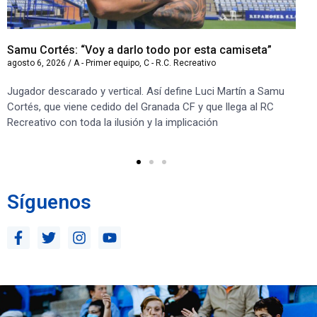
Samu Cortés: “Voy a darlo todo por esta camiseta”
Iv
agosto 6, 2026
/
A - Primer equipo
,
C - R.C. Recreativo
ago
Jugador descarado y vertical. Así define Luci Martín a Samu
“S
Cortés, que viene cedido del Granada CF y que llega al RC
co
Recreativo con toda la ilusión y la implicación
co
ben
Síguenos