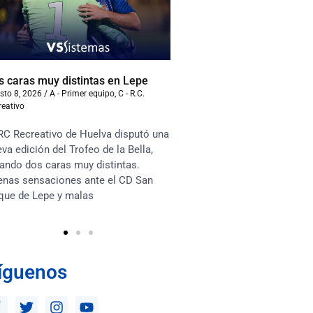
s caras muy distintas en Lepe
Samu Cortés: “Voy a dar
esta camiseta”
sto 8, 2026
/
A - Primer equipo
,
C - R.C.
reativo
agosto 6, 2026
/
A - Primer equ
Recreativo
RC Recreativo de Huelva disputó una
Jugador descarado y verti
va edición del Trofeo de la Bella,
define Luci Martín a Samu
ando dos caras muy distintas.
viene cedido del Granada 
enas sensaciones ante el CD San
al RC Recreativo con toda 
que de Lepe y malas
implicación
íguenos