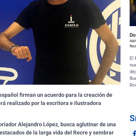
Do
ago
Rec
El 
nue
dej
Bu
Ro
 español firman un acuerdo para la creación de
rá realizado por la escritora e ilustradora
S
toriador Alejandro López, busca aglutinar de una
stacados de la larga vida del Recre y sembrar