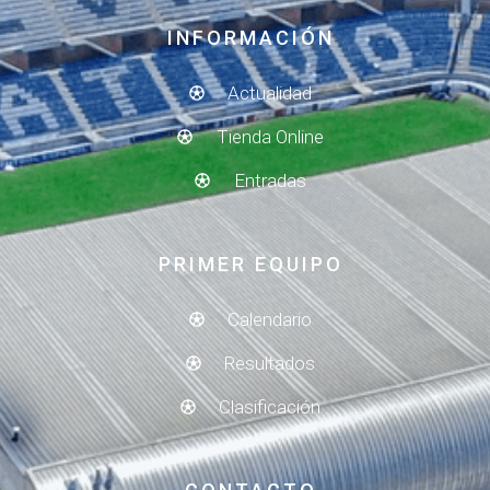
INFORMACIÓN
Actualidad
Tienda Online
Entradas
PRIMER EQUIPO
Calendario
Resultados
Clasificación