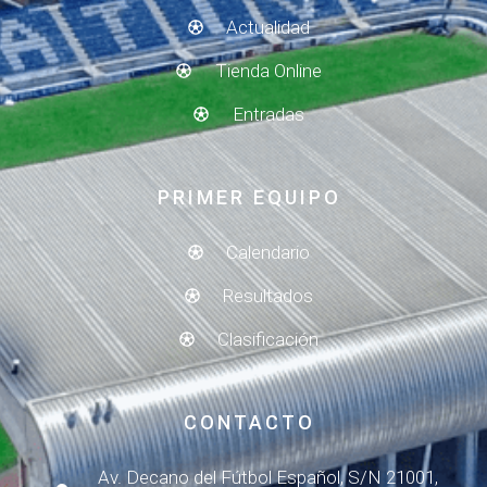
Actualidad
Tienda Online
Entradas
PRIMER EQUIPO
Calendario
Resultados
Clasificación
CONTACTO
Av. Decano del Fútbol Español, S/N 21001,