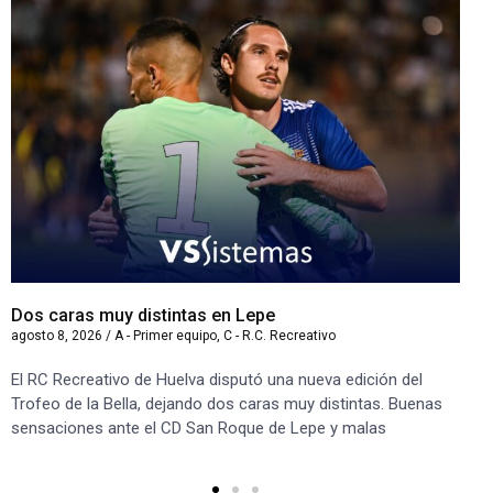
Dos caras muy distintas en Lepe
Sa
agosto 8, 2026
/
A - Primer equipo
,
C - R.C. Recreativo
ago
El RC Recreativo de Huelva disputó una nueva edición del
Jug
Trofeo de la Bella, dejando dos caras muy distintas. Buenas
Cor
sensaciones ante el CD San Roque de Lepe y malas
Rec