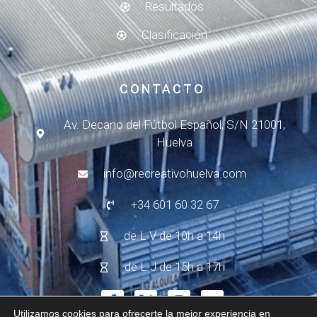
Resultados
Clasificación
CONTACTO
Av. Decano del Fútbol Español, S/N 21001,
Huelva
info@recreativohuelva.com
+34 601 60 32 67
de L-V de 10h a 14h
de L-J de 15h a 17h
Utilizamos cookies para ofrecerte la mejor experiencia en