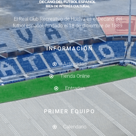
El Real Club Recreativo de Huelva es el Decano del
fútbol español, fundado el 18 de diciembre de 1889.
INFORMACIÓN
Actualidad
Tienda Online
Entradas
PRIMER EQUIPO
Calendario