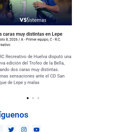
s caras muy distintas en Lepe
Samu Cortés: “Voy a dar
esta camiseta”
sto 8, 2026
/
A - Primer equipo
,
C - R.C.
reativo
agosto 6, 2026
/
A - Primer equ
Recreativo
RC Recreativo de Huelva disputó una
Jugador descarado y verti
va edición del Trofeo de la Bella,
define Luci Martín a Samu
ando dos caras muy distintas.
viene cedido del Granada 
enas sensaciones ante el CD San
al RC Recreativo con toda 
que de Lepe y malas
implicación
íguenos