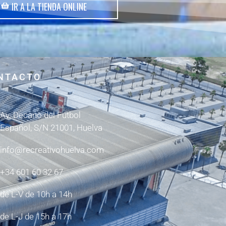
IR A LA TIENDA ONLINE
NTACTO
Av. Decano del Fútbol
Español, S/N 21001, Huelva
info@recreativohuelva.com
+34 601 60 32 67
de L-V de 10h a 14h
de L-J de 15h a 17h