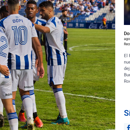
Do
ago
Rec
El 
nue
dej
Bu
Ro
S