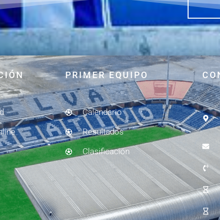
CIÓN
PRIMER EQUIPO
CO
ad
Calendario
nline
Resultados
Clasificación