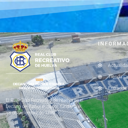
INFORMA
Actualid
Tienda O
Entradas
El Real Club Recreativo de Huelva es el
Decano del fútbol español, fundado el
18 de diciembre de 1889.