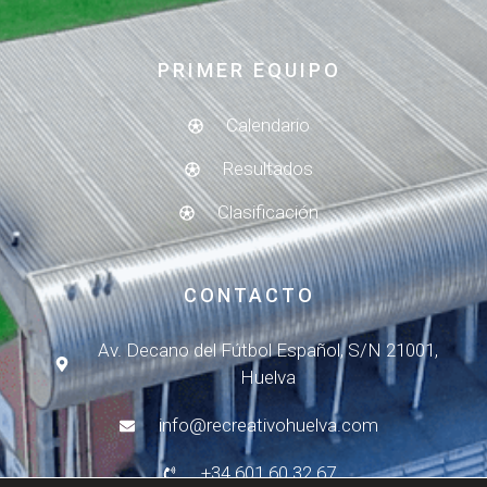
PRIMER EQUIPO
Calendario
Resultados
Clasificación
CONTACTO
Av. Decano del Fútbol Español, S/N 21001,
Huelva
info@recreativohuelva.com
+34 601 60 32 67