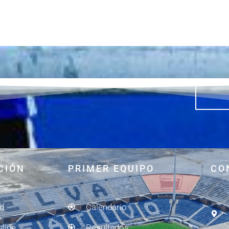
CIÓN
PRIMER EQUIPO
CO
ad
Calendario
nline
Resultados