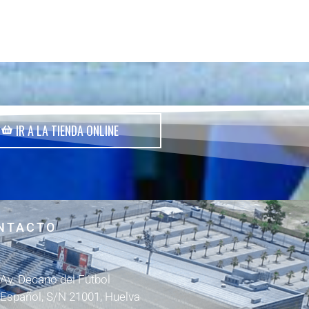
IR A LA TIENDA ONLINE
NTACTO
Av. Decano del Fútbol
Español, S/N 21001, Huelva