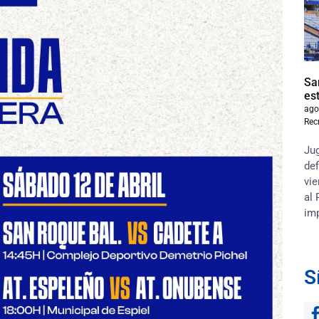
Sa
es
ago
Rec
Jug
def
vie
al 
im
S