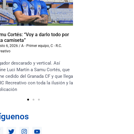
mu Cortés: “Voy a darlo todo por
Iván Benito: “La compet
ta camiseta”
beneficiará al equipo”
sto 6, 2026
/
A - Primer equipo
,
C - R.C.
agosto 6, 2026
/
A - Primer equ
reativo
Recreativo
ador descarado y vertical. Así
“Soy muy competitivo y m
ine Luci Martín a Samu Cortés, que
asociarme mucho con lo
ne cedido del Granada CF y que llega
en el terreno de juego. Te
RC Recreativo con toda la ilusión y la
habrá competencia sana e
plicación
los jugadores y que esto 
íguenos