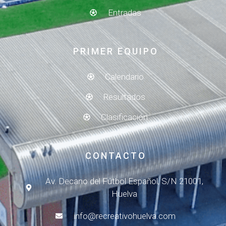
Entradas
PRIMER EQUIPO
Calendario
Resultados
Clasificación
CONTACTO
Av. Decano del Fútbol Español, S/N 21001,
Huelva
info@recreativohuelva.com