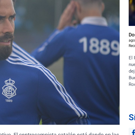
Do
ago
Rec
El 
nue
dej
Bu
Ro
S
ativo. El centrocampista catalán está dando en las