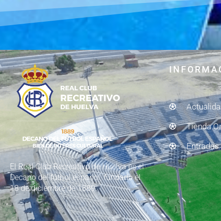
INFORMA
Actualid
Tienda O
Entradas
El Real Club Recreativo de Huelva es el
Decano del fútbol español, fundado el
18 de diciembre de 1889.