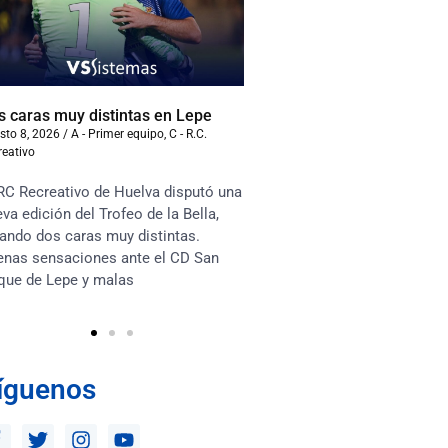
s caras muy distintas en Lepe
Samu Cortés: “Voy a dar
esta camiseta”
sto 8, 2026
/
A - Primer equipo
,
C - R.C.
reativo
agosto 6, 2026
/
A - Primer equ
Recreativo
RC Recreativo de Huelva disputó una
Jugador descarado y verti
va edición del Trofeo de la Bella,
define Luci Martín a Samu
ando dos caras muy distintas.
viene cedido del Granada 
enas sensaciones ante el CD San
al RC Recreativo con toda 
que de Lepe y malas
implicación
íguenos