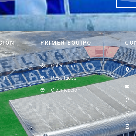
CIÓN
PRIMER EQUIPO
CO
ad
Calendario
nline
Resultados
Clasificación