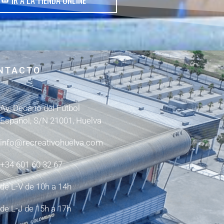
IR A LA TIENDA ONLINE
NTACTO
Av. Decano del Fútbol
Español, S/N 21001, Huelva
info@recreativohuelva.com
+34 601 60 32 67
de L-V de 10h a 14h
de L-J de 15h a 17h