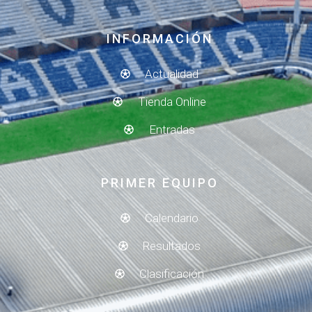
INFORMACIÓN
Actualidad
Tienda Online
Entradas
PRIMER EQUIPO
Calendario
Resultados
Clasificación