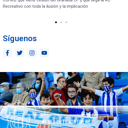
Recreativo con toda la ilusión y la implicación
co
ben
Síguenos
IR A LA TIENDA ONLINE