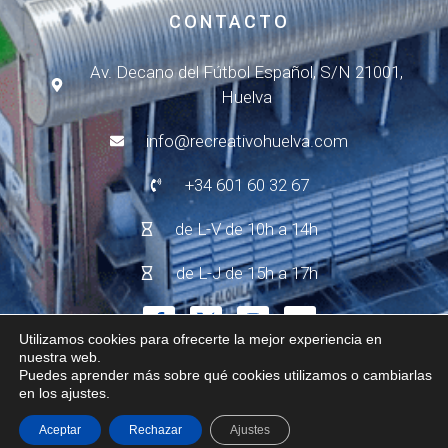
CONTACTO
Av. Decano del Fútbol Español, S/N 21001,
Huelva
info@recreativohuelva.com
+34 601 60 32 67
de L-V de 10h a 14h
de L-J de 15h a 17h
Utilizamos cookies para ofrecerte la mejor experiencia en
nuestra web.
Puedes aprender más sobre qué cookies utilizamos o cambiarlas
© 2024 - R.C. Recreativo de Huelva
Aviso Legal
en los ajustes.
Política de Privacidad
Política de Cookies
Aceptar
Rechazar
Ajustes