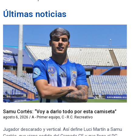
Últimas noticias
Samu Cortés: “Voy a darlo todo por esta camiseta”
Iv
agosto 6, 2026
/
A - Primer equipo
,
C - R.C. Recreativo
ago
Jugador descarado y vertical. Así define Luci Martín a Samu
“S
Cortés, que viene cedido del Granada CF y que llega al RC
co