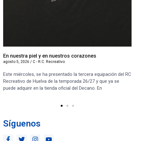
En nuestra piel y en nuestros corazones
Le
agosto 5, 2026
/
C - R.C. Recreativo
ago
Este miércoles, se ha presentado la tercera equipación del RC
El
Recreativo de Huelva de la temporada 26/27 y que ya se
ca
puede adquirir en la tienda oficial del Decano. En
en 
Le
Síguenos