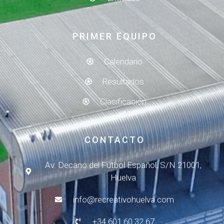
PRIMER EQUIPO
Calendario
Resultados
Clasificación
CONTACTO
Av. Decano del Fútbol Español, S/N 21001,
Huelva
info@recreativohuelva.com
+34 601 60 32 67