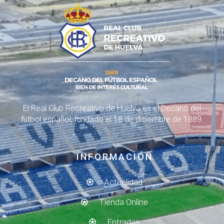
El Real Club Recreativo de Huelva es el Decano del
fútbol español, fundado el 18 de diciembre de 1889.
INFORMACIÓN
Actualidad
Tienda Online
Entradas