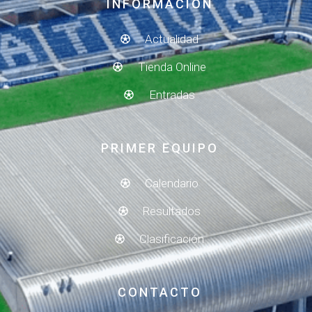
INFORMACIÓN
Actualidad
Tienda Online
Entradas
PRIMER EQUIPO
Calendario
Resultados
Clasificación
CONTACTO