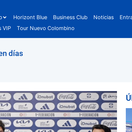
b
Horizont Blue
Business Club
Noticias
Entr
s VIP
Tour Nuevo Colombino
en días
Ú