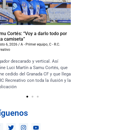
mu Cortés: “Voy a darlo todo por
Iván Benito: “La compet
ta camiseta”
beneficiará al equipo”
sto 6, 2026
/
A - Primer equipo
,
C - R.C.
agosto 6, 2026
/
A - Primer equ
reativo
Recreativo
ador descarado y vertical. Así
“Soy muy competitivo y m
ine Luci Martín a Samu Cortés, que
asociarme mucho con lo
ne cedido del Granada CF y que llega
en el terreno de juego. Te
RC Recreativo con toda la ilusión y la
habrá competencia sana e
plicación
los jugadores y que esto 
íguenos