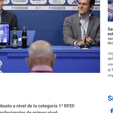
Sa
es
ago
Rec
Jug
def
vie
al 
im
S
obusto a nivel de la categoría 1ª RFEF.
rofesionales de primer nivel: