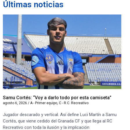
Últimas noticias
Samu Cortés: “Voy a darlo todo por esta camiseta”
Iv
agosto 6, 2026
/
A - Primer equipo
,
C - R.C. Recreativo
ago
Jugador descarado y vertical. Así define Luci Martín a Samu
“S
Cortés, que viene cedido del Granada CF y que llega al RC
co
Recreativo con toda la ilusión y la implicación
co