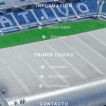
INFORMACIÓN
Actualidad
Tienda Online
Entradas
PRIMER EQUIPO
Calendario
Resultados
Clasificación
CONTACTO