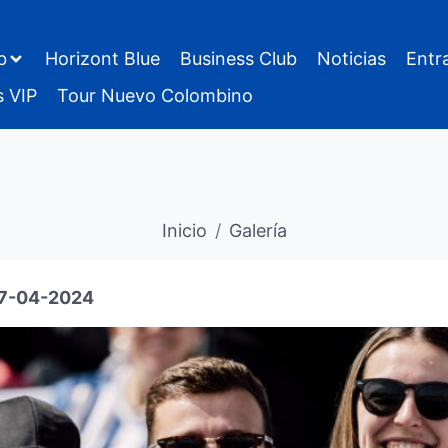
b
Horizont Blue
Business Club
Noticias
Entr
s VIP
Tour Nuevo Colombino
Inicio
Galería
 07-04-2024