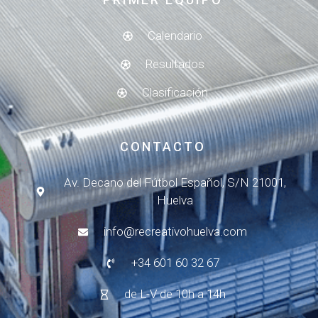
Calendario
Resultados
Clasificación
CONTACTO
Av. Decano del Fútbol Español, S/N 21001,
Huelva
info@recreativohuelva.com
+34 601 60 32 67
de L-V de 10h a 14h