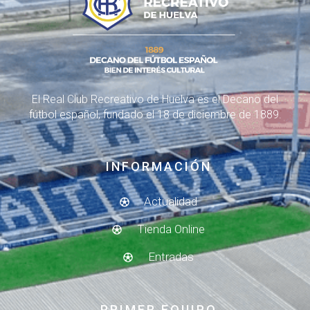
El Real Club Recreativo de Huelva es el Decano del
fútbol español, fundado el 18 de diciembre de 1889.
INFORMACIÓN
Actualidad
Tienda Online
Entradas
PRIMER EQUIPO