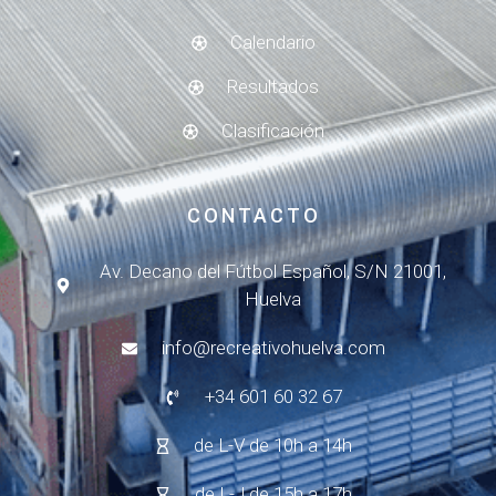
Calendario
Resultados
Clasificación
CONTACTO
Av. Decano del Fútbol Español, S/N 21001,
Huelva
info@recreativohuelva.com
+34 601 60 32 67
de L-V de 10h a 14h
de L-J de 15h a 17h