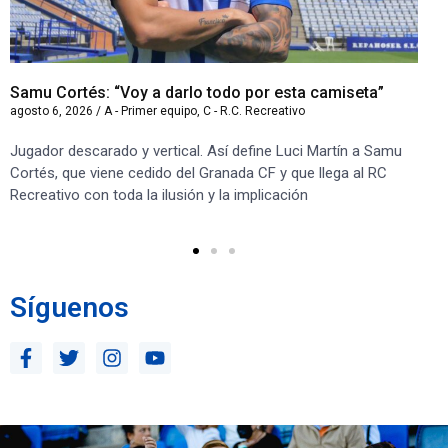
Samu Cortés: “Voy a darlo todo por esta camiseta”
Iv
agosto 6, 2026
/
A - Primer equipo
,
C - R.C. Recreativo
ago
Jugador descarado y vertical. Así define Luci Martín a Samu
“S
Cortés, que viene cedido del Granada CF y que llega al RC
co
Recreativo con toda la ilusión y la implicación
co
ben
Síguenos