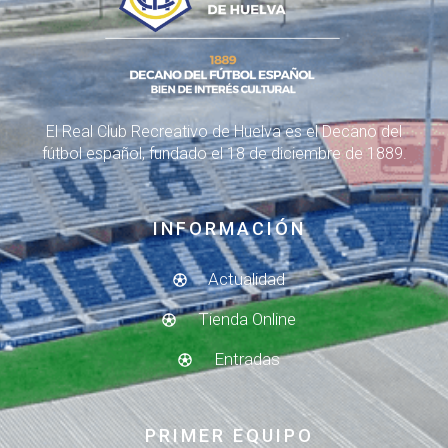
El Real Club Recreativo de Huelva es el Decano del
fútbol español, fundado el 18 de diciembre de 1889.
INFORMACIÓN
Actualidad
Tienda Online
Entradas
PRIMER EQUIPO