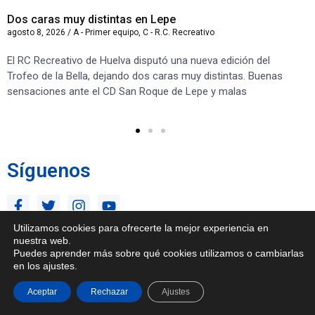
Dos caras muy distintas en Lepe
Sa
agosto 8, 2026
/
A - Primer equipo
,
C - R.C. Recreativo
ago
El RC Recreativo de Huelva disputó una nueva edición del
Jug
Trofeo de la Bella, dejando dos caras muy distintas. Buenas
Cor
sensaciones ante el CD San Roque de Lepe y malas
Rec
Síguenos
Utilizamos cookies para ofrecerte la mejor experiencia en
nuestra web.
Puedes aprender más sobre qué cookies utilizamos o cambiarlas
en los ajustes.
Aceptar
Rechazar
Ajustes