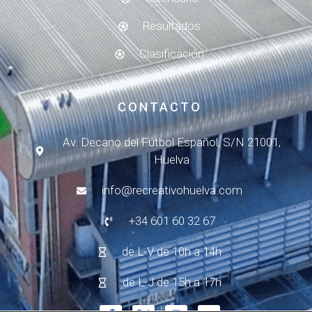
Resultados
Clasificación
CONTACTO
Av. Decano del Fútbol Español, S/N 21001,
Huelva
info@recreativohuelva.com
+34 601 60 32 67
de L-V de 10h a 14h
de L-J de 15h a 17h