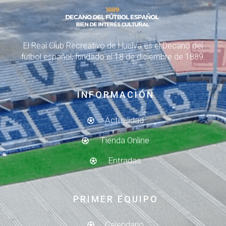
El Real Club Recreativo de Huelva es el Decano del
fútbol español, fundado el 18 de diciembre de 1889.
INFORMACIÓN
Actualidad
Tienda Online
Entradas
PRIMER EQUIPO
Calendario