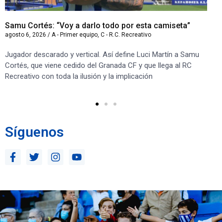
Samu Cortés: “Voy a darlo todo por esta camiseta”
Iv
agosto 6, 2026
/
A - Primer equipo
,
C - R.C. Recreativo
ago
Jugador descarado y vertical. Así define Luci Martín a Samu
“S
Cortés, que viene cedido del Granada CF y que llega al RC
co
Recreativo con toda la ilusión y la implicación
co
ben
Síguenos