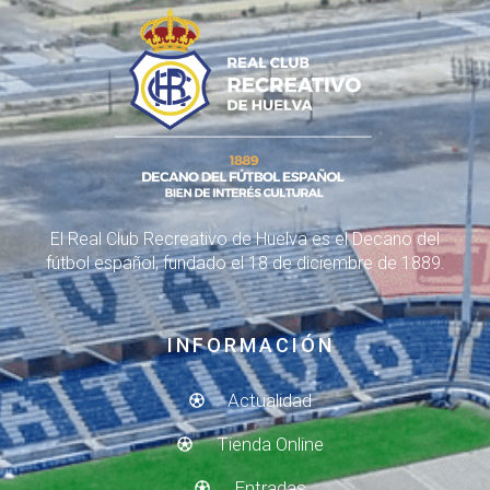
El Real Club Recreativo de Huelva es el Decano del
fútbol español, fundado el 18 de diciembre de 1889.
INFORMACIÓN
Actualidad
Tienda Online
Entradas