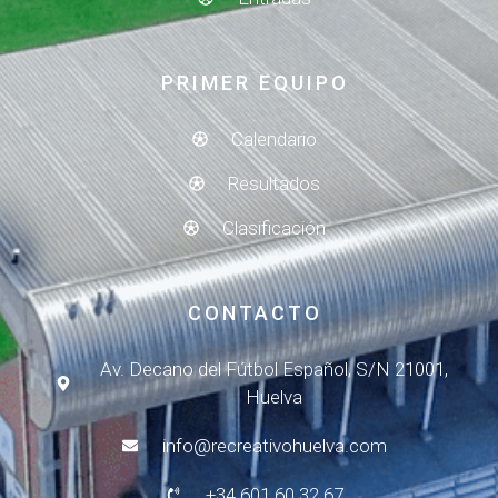
PRIMER EQUIPO
Calendario
Resultados
Clasificación
CONTACTO
Av. Decano del Fútbol Español, S/N 21001,
Huelva
info@recreativohuelva.com
+34 601 60 32 67