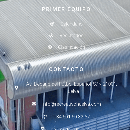
PRIMER EQUIPO
Calendario
Resultados
Clasificación
CONTACTO
Av. Decano del Fútbol Español, S/N 21001,
Huelva
info@recreativohuelva.com
+34 601 60 32 67
de L-V de 10h a 14h