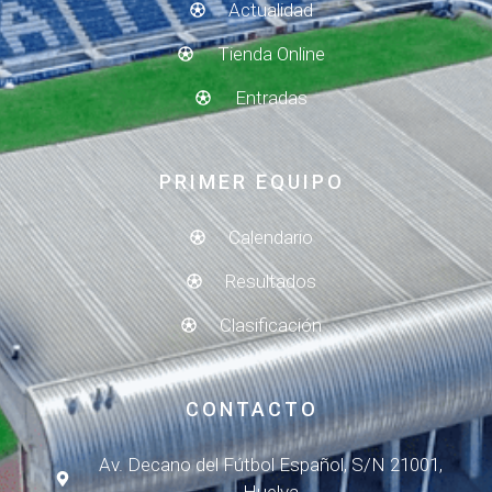
Actualidad
Tienda Online
Entradas
PRIMER EQUIPO
Calendario
Resultados
Clasificación
CONTACTO
Av. Decano del Fútbol Español, S/N 21001,
Huelva