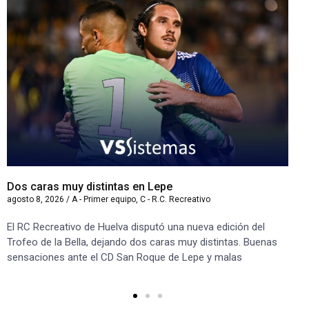
Dos caras muy distintas en Lepe
Sa
agosto 8, 2026
/
A - Primer equipo
,
C - R.C. Recreativo
ago
El RC Recreativo de Huelva disputó una nueva edición del
Jug
Trofeo de la Bella, dejando dos caras muy distintas. Buenas
Cor
sensaciones ante el CD San Roque de Lepe y malas
Rec