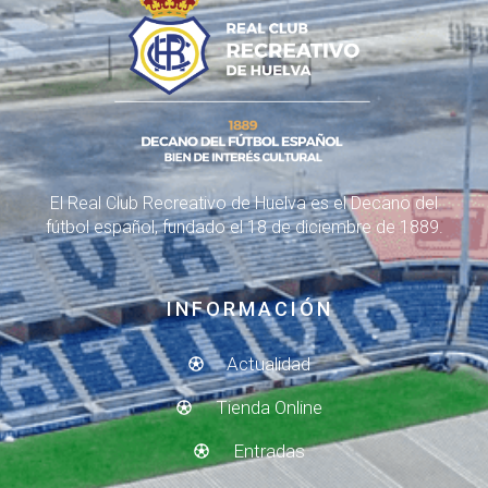
El Real Club Recreativo de Huelva es el Decano del
fútbol español, fundado el 18 de diciembre de 1889.
INFORMACIÓN
Actualidad
Tienda Online
Entradas