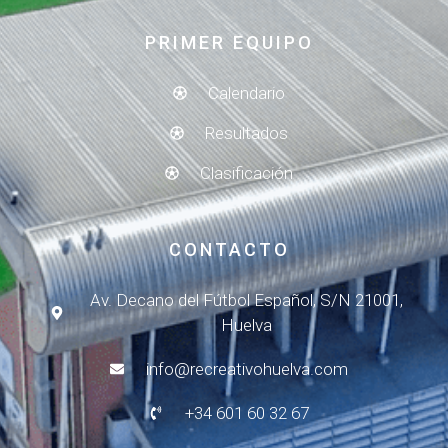
PRIMER EQUIPO
Calendario
Resultados
Clasificación
CONTACTO
Av. Decano del Fútbol Español, S/N 21001,
Huelva
info@recreativohuelva.com
+34 601 60 32 67