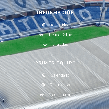
INFORMACIÓN
Actualidad
Tienda Online
Entradas
PRIMER EQUIPO
Calendario
Resultados
Clasificación