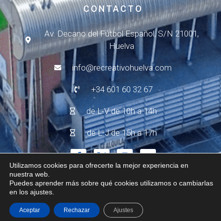
CONTACTO
Av. Decano del Fútbol Español, S/N 21001,
Huelva
info@recreativohuelva.com
+34 601 60 32 67
de L-V de 10h a 14h
de L-J de 15h a 17h
Utilizamos cookies para ofrecerte la mejor experiencia en
nuestra web.
Puedes aprender más sobre qué cookies utilizamos o cambiarlas
© 2024 - R.C. Recreativo de Huelva
Aviso Legal
en los ajustes.
Política de Privacidad
Política de Cookies
Aceptar
Rechazar
Ajustes