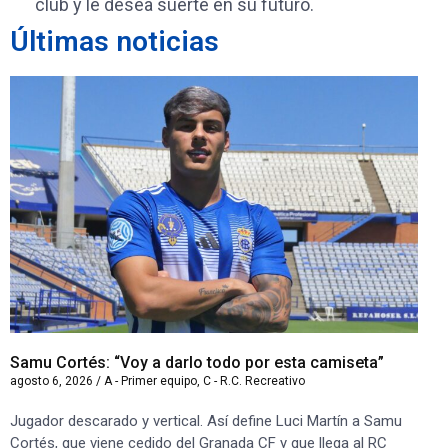
club y le desea suerte en su futuro.
Últimas noticias
Samu Cortés: “Voy a darlo todo por esta camiseta”
Iv
agosto 6, 2026
/
A - Primer equipo
,
C - R.C. Recreativo
ago
Jugador descarado y vertical. Así define Luci Martín a Samu
“S
Cortés, que viene cedido del Granada CF y que llega al RC
co