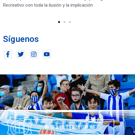
Recreativo con toda la ilusión y la implicación
co
ben
Síguenos
IR A LA TIENDA ONLINE