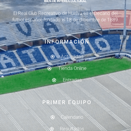
El Real Club Recreativo de Huelva es el Decano del
fútbol español, fundado el 18 de diciembre de 1889.
INFORMACIÓN
Actualidad
Tienda Online
Entradas
PRIMER EQUIPO
Calendario
Resultados