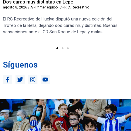
Dos caras muy distintas en Lepe
Sa
agosto 8, 2026
/
A - Primer equipo
,
C - R.C. Recreativo
ago
El RC Recreativo de Huelva disputó una nueva edición del
Jug
Trofeo de la Bella, dejando dos caras muy distintas. Buenas
Cor
sensaciones ante el CD San Roque de Lepe y malas
Rec
Síguenos