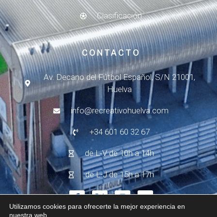
Clasificación
CONTACTO
Av. Decano del Fútbol Español, S/N 21001,
Huelva
info@recreativohuelva.com
+34 601 60 32 67
de L-V de 10h a 14h
de L-J de 15h a 17h
Utilizamos cookies para ofrecerte la mejor experiencia en
nuestra web.