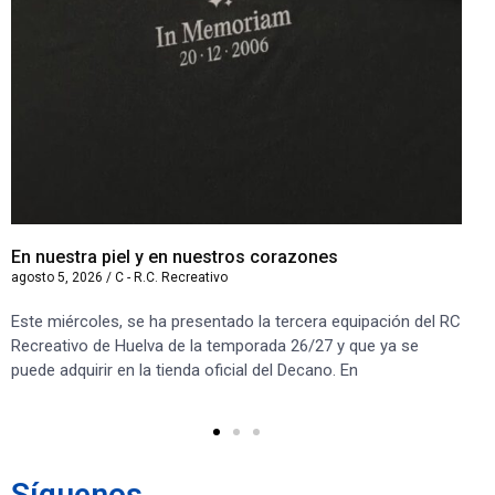
En nuestra piel y en nuestros corazones
Le
agosto 5, 2026
/
C - R.C. Recreativo
ago
Este miércoles, se ha presentado la tercera equipación del RC
El
Recreativo de Huelva de la temporada 26/27 y que ya se
ca
puede adquirir en la tienda oficial del Decano. En
en 
Le
Síguenos