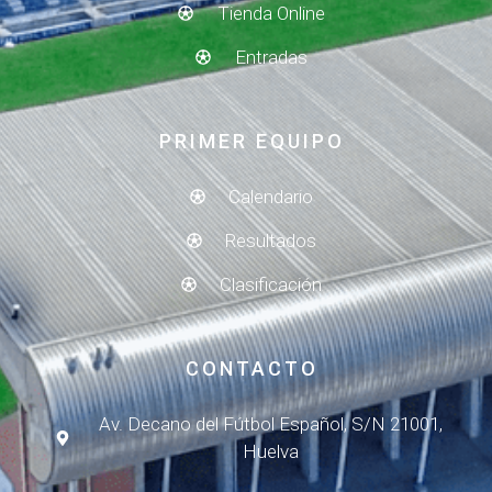
Tienda Online
Entradas
PRIMER EQUIPO
Calendario
Resultados
Clasificación
CONTACTO
Av. Decano del Fútbol Español, S/N 21001,
Huelva