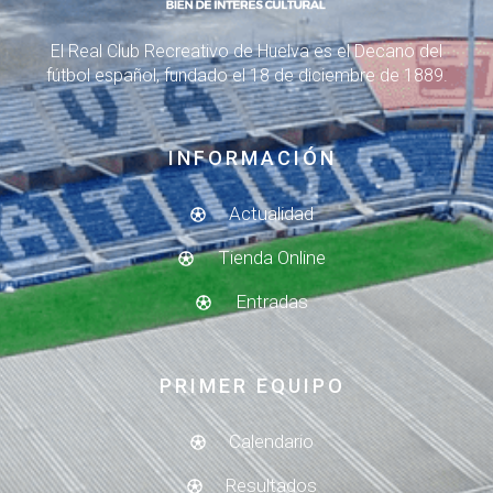
El Real Club Recreativo de Huelva es el Decano del
fútbol español, fundado el 18 de diciembre de 1889.
INFORMACIÓN
Actualidad
Tienda Online
Entradas
PRIMER EQUIPO
Calendario
Resultados