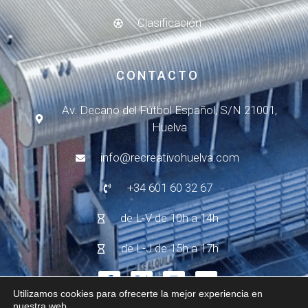
Clasificación
CONTACTO
Av. Decano del Fútbol Español, S/N 21001,
Huelva
info@recreativohuelva.com
+34 601 60 32 67
de L-V de 10h a 14h
de L-J de 15h a 17h
Utilizamos cookies para ofrecerte la mejor experiencia en
nuestra web.