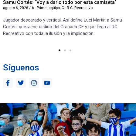
Samu Cortés: “Voy a darlo todo por esta camiseta”
Iv
agosto 6, 2026
/
A - Primer equipo
,
C - R.C. Recreativo
ago
Jugador descarado y vertical. Así define Luci Martín a Samu
“S
Cortés, que viene cedido del Granada CF y que llega al RC
co
Recreativo con toda la ilusión y la implicación
co
ben
Síguenos