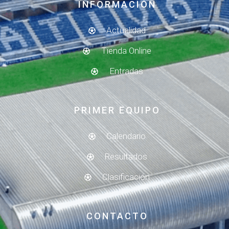
INFORMACIÓN
Actualidad
Tienda Online
Entradas
PRIMER EQUIPO
Calendario
Resultados
Clasificación
CONTACTO