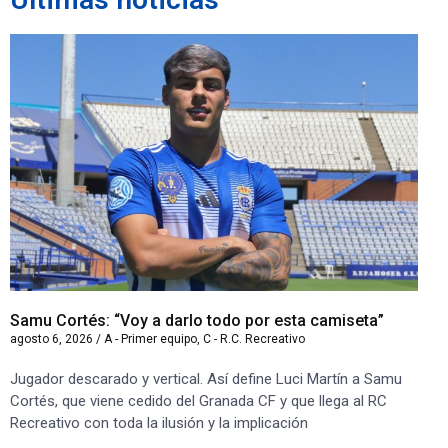
Samu Cortés: “Voy a darlo todo por esta camiseta”
Iv
agosto 6, 2026
/
A - Primer equipo
,
C - R.C. Recreativo
ago
Jugador descarado y vertical. Así define Luci Martín a Samu
“S
Cortés, que viene cedido del Granada CF y que llega al RC
co
Recreativo con toda la ilusión y la implicación
co
ben