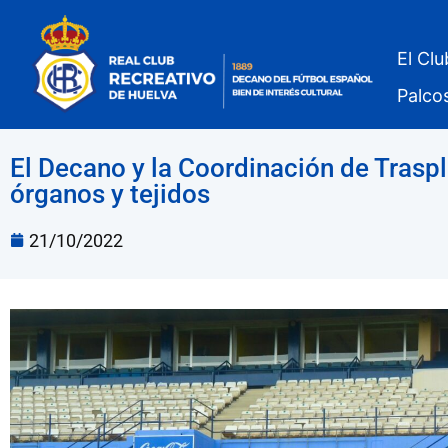
El Clu
Palco
El Decano y la Coordinación de Trasp
órganos y tejidos
21/10/2022