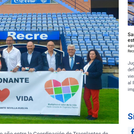
Sa
es
ago
Rec
Jug
def
vie
al 
im
S
o año entre la Coordinación de Trasplantes de