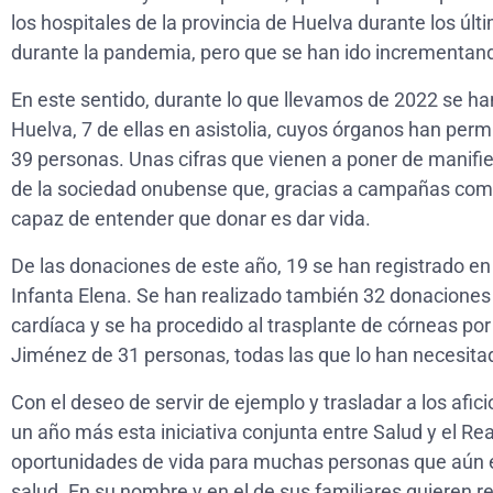
los hospitales de la provincia de Huelva durante los úl
durante la pandemia, pero que se han ido incrementando
En este sentido, durante lo que llevamos de 2022 se ha
Huelva, 7 de ellas en asistolia, cuyos órganos han permi
39 personas. Unas cifras que vienen a poner de manifi
de la sociedad onubense que, gracias a campañas como
capaz de entender que donar es dar vida.
De las donaciones de este año, 19 se han registrado e
Infanta Elena. Se han realizado también 32 donaciones 
cardíaca y se ha procedido al trasplante de córneas po
Jiménez de 31 personas, todas las que lo han necesita
Con el deseo de servir de ejemplo y trasladar a los af
un año más esta iniciativa conjunta entre Salud y el Re
oportunidades de vida para muchas personas que aún e
salud. En su nombre y en el de sus familiares quieren 