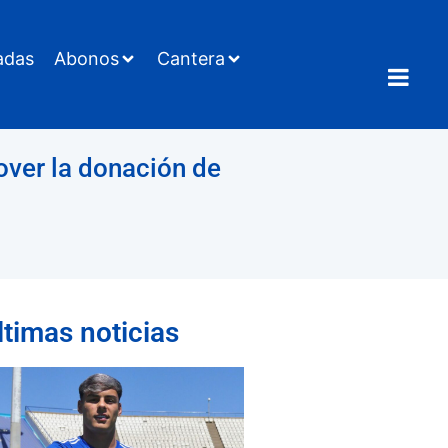
adas
Abonos
Cantera
over la donación de
ltimas noticias