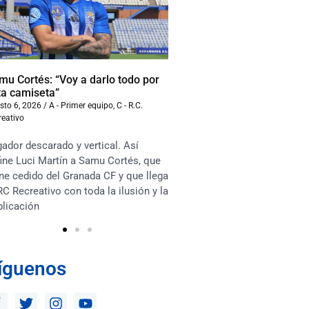
mu Cortés: “Voy a darlo todo por
Iván Benito: “La compet
ta camiseta”
beneficiará al equipo”
sto 6, 2026
/
A - Primer equipo
,
C - R.C.
agosto 6, 2026
/
A - Primer equ
reativo
Recreativo
ador descarado y vertical. Así
“Soy muy competitivo y m
ine Luci Martín a Samu Cortés, que
asociarme mucho con lo
ne cedido del Granada CF y que llega
en el terreno de juego. Te
RC Recreativo con toda la ilusión y la
habrá competencia sana e
plicación
los jugadores y que esto 
íguenos