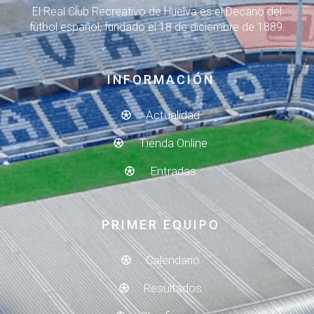
El Real Club Recreativo de Huelva es el Decano del
fútbol español, fundado el 18 de diciembre de 1889.
INFORMACIÓN
Actualidad
Tienda Online
Entradas
PRIMER EQUIPO
Calendario
Resultados