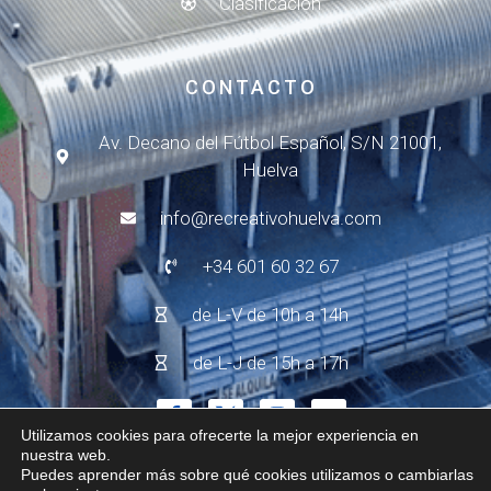
Clasificación
CONTACTO
Av. Decano del Fútbol Español, S/N 21001,
Huelva
info@recreativohuelva.com
+34 601 60 32 67
de L-V de 10h a 14h
de L-J de 15h a 17h
Utilizamos cookies para ofrecerte la mejor experiencia en
nuestra web.
Puedes aprender más sobre qué cookies utilizamos o cambiarlas
© 2024 - R.C. Recreativo de Huelva
Aviso Legal