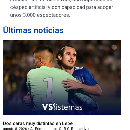
césped artificial y con capacidad para acoger
unos 3.000 espectadores.
Últimas noticias
Dos caras muy distintas en Lepe
Sa
agosto 8, 2026
/
A - Primer equipo
,
C - R.C. Recreativo
ago